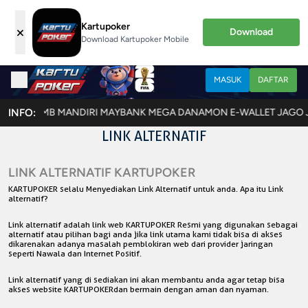
Kartupoker
×
Download
Download Kartupoker Mobile
MASUK
DAFTAR
 BNI BRI BSI CIMB MANDIRI MAYBANK MEGA DANAMON E-WALLET JAG
INFO:
LINK ALTERNATIF
LINK ALTERNATIF KARTUPOKER
KARTUPOKER selalu Menyediakan Link Alternatif untuk anda. Apa itu Link
alternatif?
Link alternatif adalah link web KARTUPOKER Resmi yang digunakan sebagai
alternatif atau pilihan bagi anda jika link utama kami tidak bisa di akses
dikarenakan adanya masalah pemblokiran web dari provider jaringan
seperti Nawala dan Internet Positif.
Link alternatif yang di sediakan ini akan membantu anda agar tetap bisa
akses website KARTUPOKERdan bermain dengan aman dan nyaman.