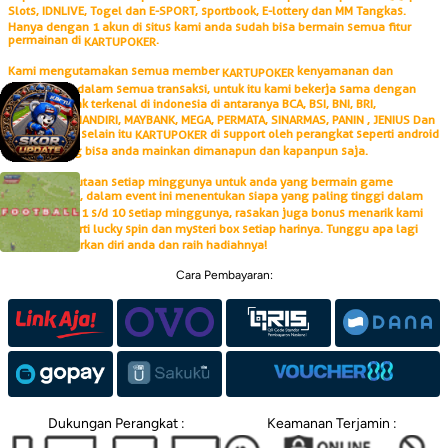
Slots, IDNLIVE, Togel dan E-SPORT, sportbook, E-lottery dan MM Tangkas.
Hanya dengan 1 akun di situs kami anda sudah bisa bermain semua fitur
permainan di
.
KARTUPOKER
Kami mengutamakan semua member
kenyamanan dan
KARTUPOKER
kemudahan dalam semua transaksi, untuk itu kami bekerja sama dengan
berbagai bank terkenal di indonesia di antaranya BCA, BSI, BNI, BRI,
CIMBNIAGA, MANDIRI, MAYBANK, MEGA, PERMATA, SINARMAS, PANIN , JENIUS Dan
KOSPIN JASA selain itu
di support oleh perangkat seperti android
KARTUPOKER
dan IOS yang bisa anda mainkan dimanapun dan kapanpun saja.
Raih bonus jutaan setiap minggunya untuk anda yang bermain game
, dalam event ini menentukan siapa yang paling tinggi dalam
KARTUPOKER
turnover dari 1 s/d 10 setiap minggunya, rasakan juga bonus menarik kami
lainnya seperti lucky spin dan mysteri box setiap harinya. Tunggu apa lagi
segera daftarkan diri anda dan raih hadiahnya!
Cara Pembayaran:
Dukungan Perangkat :
Keamanan Terjamin :